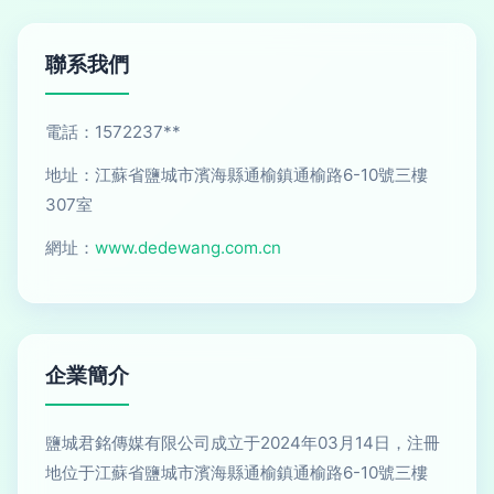
聯系我們
電話：1572237**
地址：江蘇省鹽城市濱海縣通榆鎮通榆路6-10號三樓
307室
網址：
www.dedewang.com.cn
企業簡介
鹽城君銘傳媒有限公司成立于2024年03月14日，注冊
地位于江蘇省鹽城市濱海縣通榆鎮通榆路6-10號三樓