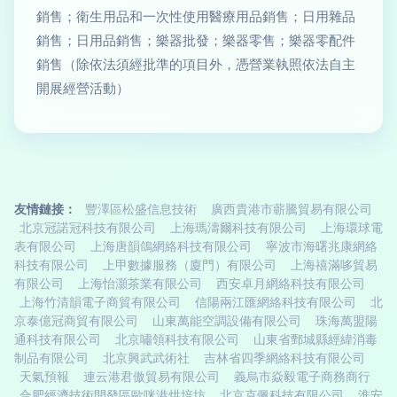
銷售；衛生用品和一次性使用醫療用品銷售；日用雜品
銷售；日用品銷售；樂器批發；樂器零售；樂器零配件
銷售（除依法須經批準的項目外，憑營業執照依法自主
開展經營活動）
友情鏈接：
豐澤區松盛信息技術
廣西貴港市蘄騰貿易有限公司
北京冠諾冠科技有限公司
上海瑪濤爾科技有限公司
上海環球電
表有限公司
上海唐韻鴿網絡科技有限公司
寧波市海曙兆康網絡
科技有限公司
上甲數據服務（廈門）有限公司
上海禧滿哆貿易
有限公司
上海怡灝茶業有限公司
西安卓月網絡科技有限公司
上海竹清韻電子商貿有限公司
信陽兩江匯網絡科技有限公司
北
京泰億冠商貿有限公司
山東萬能空調設備有限公司
珠海萬盟陽
通科技有限公司
北京嘯領科技有限公司
山東省鄄城縣經緯消毒
制品有限公司
北京興武武術社
吉林省四季網絡科技有限公司
天氣預報
連云港君傲貿易有限公司
義烏市焱毅電子商務商行
合肥經濟技術開發區歐咪港烘培坊
北京克佩科技有限公司
淮安