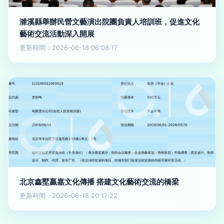
濉溪縣舉辦民營文藝演出院團負責人培訓班，促進文化
藝術交流活動深入開展
更新時間：2026-06-18 06:08:17
北京鑫墅贏嘉文化傳播 搭建文化藝術交流的橋梁
更新時間：2026-06-18 20:17:22