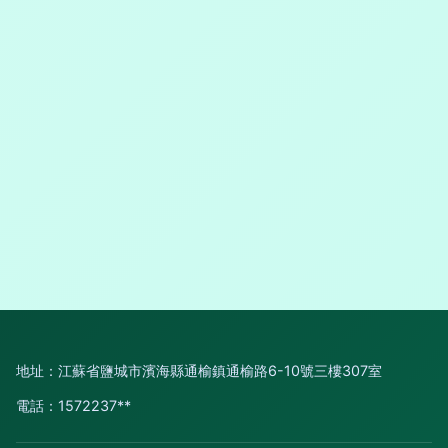
地址：江蘇省鹽城市濱海縣通榆鎮通榆路6-10號三樓307室
電話：1572237**