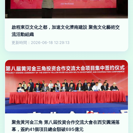
啟程東亞文化之都，加速文化濟南建設 聚焦文化藝術交
流活動組織
更新時間：2026-06-18 12:29:13
聚焦黃河金三角 第八屆投資合作交流大會在西安圓滿落
幕，簽約41個項目總金額破695億元