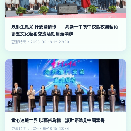
展師生風采 抒愛國情懷——高新一中初中校區校園藝術
節暨文化藝術交流活動圓滿舉辦
更新時間：2026-06-18 12:23:20
童心連通世界 以藝術為橋，讓世界聽見中國童聲
更新時間：2026-06-18 15:43:34