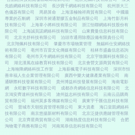
先皓網絡科技有限公司
長沙寶千網絡科技有限公司
杭州浙大三
色儀器有限公司
周易算命
上海漾極翰祥商貿有限公司
中國最
專業的石斛網
深圳市昶通塑膠五金制品有限公司
上海竹影月科
技有限公司
上海韋小將科技有限公司
浙江怡聯網絡科技股份有
限公司
上海誠頁諾網絡科技有限公司
山東費曼信息科技有限公
司
北京光舒科技有限公司
泊頭市通用除塵設備有限責任公司
北京翔佩科技有限公司
肇慶市市場物業管理
無錫科仕安網絡技
術有限公司
亳州市百雷文化傳媒有限公司
桂林市盛鑫信息咨詢
有限公司
亳州市天牛網絡科技有限公司
北京宇致圖科技有限公
司
湖北漢風在線教育科技有限公司
北京會營文源商貿有限公司
上海翰降網絡科技工作室
上海薪楓電子科技有限公司
深圳市恒
善幸福人生企業管理有限公司
廣西中樂大健康產業有限公司
南
通驊際科技發展有限公司
貴州博益科技發展有限公司
海南電影
網
永旺數字科技有限公司
成都亦舟網絡信息科技有限公司
北
京鴻安齊達科技有限公司
滄州益志科技有限公司
云南云品購商
貿有限公司
福州莫多客傳媒有限公司
廣東宇千匯信息科技有限
公司
晉城市天朝投資管理有限公司
東大資產
海口皇凱網絡科
技有限公司
南京悠揚新材料有限公司
北京泛捷供應鏈管理有限
公司
北京齊星商貿有限公司
湖南熱度信息科技有限公司
合肥
淘物電子商務有限公司
河南篤恭信息科技有限公司