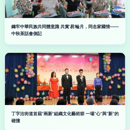
鑄牢中華民族共同體意識 共賞‘易’輪月，同念家國情——
中秋茶話會側記
丁字沽街道首屆“兩新”組織文化藝術節 一場“心”與“新”的
碰撞