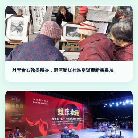
丹青會友翰墨飄香，府河新居社區舉辦迎新書畫展