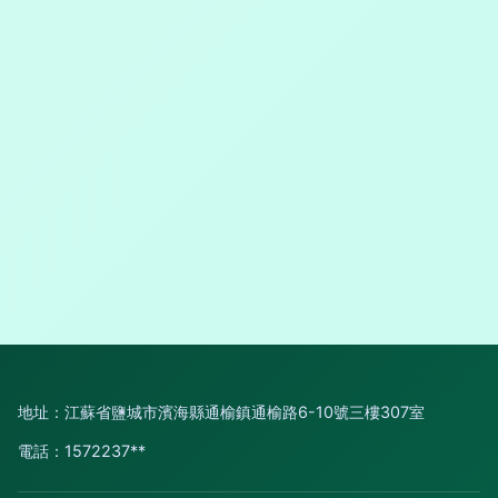
地址：江蘇省鹽城市濱海縣通榆鎮通榆路6-10號三樓307室
電話：1572237**