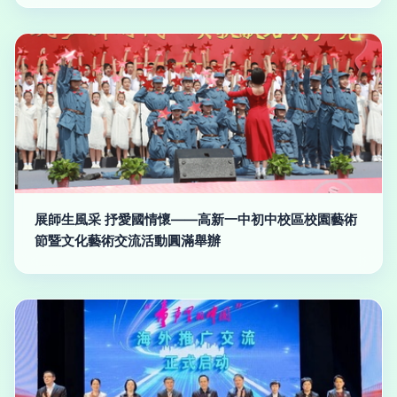
展師生風采 抒愛國情懷——高新一中初中校區校園藝術
節暨文化藝術交流活動圓滿舉辦