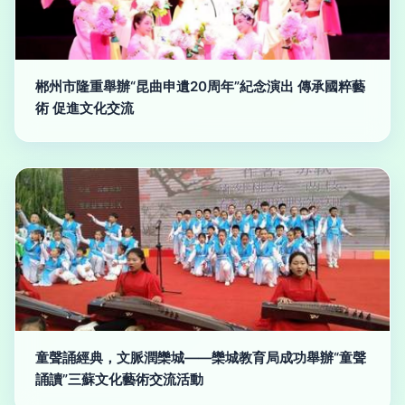
郴州市隆重舉辦“昆曲申遺20周年”紀念演出 傳承國粹藝
術 促進文化交流
童聲誦經典，文脈潤欒城——欒城教育局成功舉辦“童聲
誦讀”三蘇文化藝術交流活動